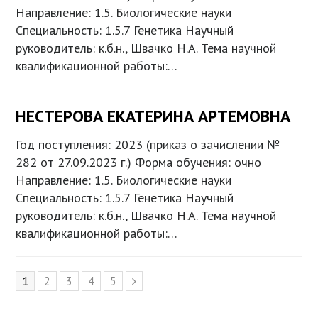
Направление: 1.5. Биологические науки
Специальность: 1.5.7 Генетика Научный
руководитель: к.б.н., Швачко Н.А. Тема научной
квалификационной работы:…
НЕСТЕРОВА ЕКАТЕРИНА АРТЕМОВНА
Год поступления: 2023 (приказ о зачислении №
282 от 27.09.2023 г.) Форма обучения: очно
Направление: 1.5. Биологические науки
Специальность: 1.5.7 Генетика Научный
руководитель: к.б.н., Швачко Н.А. Тема научной
квалификационной работы:…
Page
1
Page
2
Page
3
Page
4
Page
5
Next