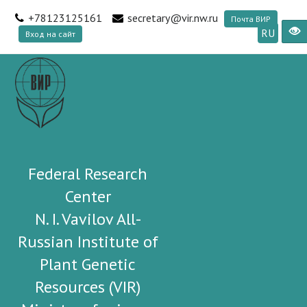
+78123125161
secretary@vir.nw.ru
Почта ВИР
RU
Вход на сайт
Federal Research
Center
N. I. Vavilov All-
Russian Institute of
Plant Genetic
Resources (VIR)