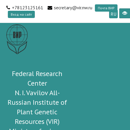
+78123125161
secretary@vir.nw.ru
Почта ВИР
RU
Вход на сайт
Federal Research
Center
N. I. Vavilov All-
Russian Institute of
Plant Genetic
Resources (VIR)