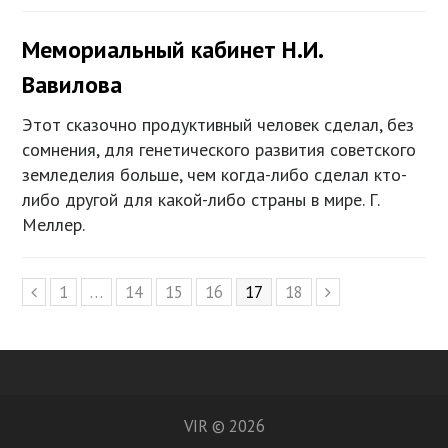
Мемориальный кабинет Н.И.
Вавилова
Этот сказочно продуктивный человек сделал, без
сомнения, для генетического развития советского
земледелия больше, чем когда-либо сделал кто-
либо другой для какой-либо страны в мире. Г.
Меллер.
Page
1
…
Page
14
Page
15
Page
16
Page
17
Page
18
Previous
Next
VIR © 2026