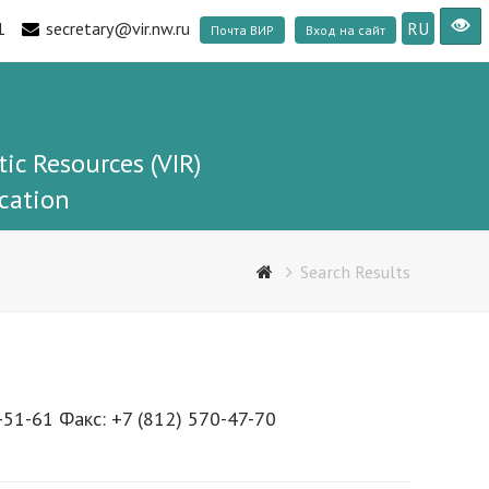
1
secretary@vir.nw.ru
RU
Почта ВИР
Вход на сайт
tic Resources (VIR)
cation
Search Results
-51-61 Факс: +7 (812) 570-47-70