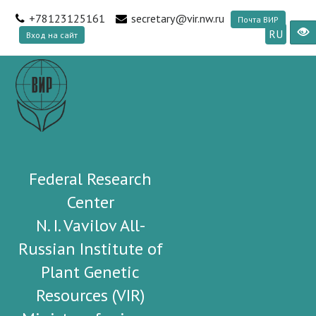
+78123125161
secretary@vir.nw.ru
Почта ВИР
RU
Вход на сайт
Federal Research
Center
N. I. Vavilov All-
Russian Institute of
Plant Genetic
Resources (VIR)