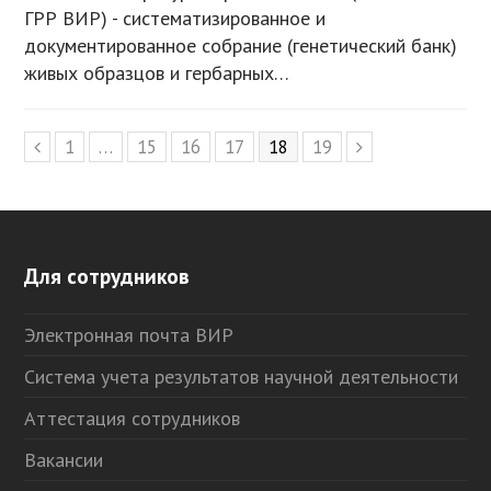
ГРР ВИР) - систематизированное и
документированное собрание (генетический банк)
живых образцов и гербарных…
Page
1
…
Page
15
Page
16
Page
17
Page
18
Page
19
Предыдущий
Следующий
Для сотрудников
Электронная почта ВИР
Система учета результатов научной деятельности
Аттестация сотрудников
Вакансии