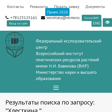
Контакты
Реквизиты
Подать заявку
Документы
Прием 2026
+78123125161
secretary@vir.nw.ru
Почта ВИР
ENG
Вход на сайт
Федеральный исследовательский
центр
Всероссийский институт
генетических ресурсов растений
имени Н.И. Вавилова (ВИР)
Министерство науки и высшего
образования
Open
Mobile
Результаты поиска по запросу:
Menu
"Хлесткина "