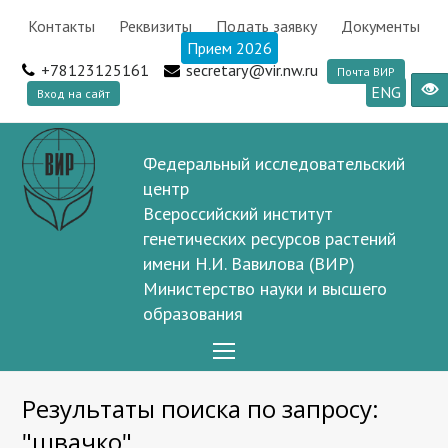
Контакты
Реквизиты
Подать заявку
Документы
Прием 2026
+78123125161
secretary@vir.nw.ru
Почта ВИР
ENG
Вход на сайт
Федеральный исследовательский
центр
Всероссийский институт
генетических ресурсов растений
имени Н.И. Вавилова (ВИР)
Министерство науки и высшего
образования
Open
Mobile
Результаты поиска по запросу:
Menu
"швачко"