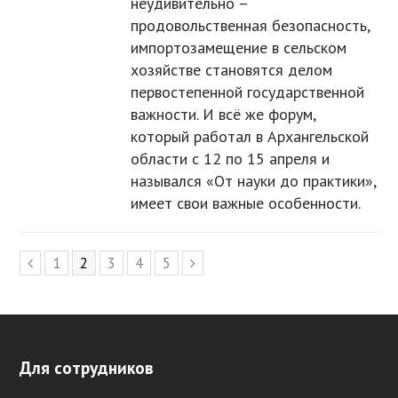
неудивительно –
продовольственная безопасность,
импортозамещение в сельском
хозяйстве становятся делом
первостепенной государственной
важности. И всё же форум,
который работал в Архангельской
области с 12 по 15 апреля и
назывался «От науки до практики»,
имеет свои важные особенности.
Page
1
Page
2
Page
3
Page
4
Page
5
Предыдущий
Следующий
Для сотрудников