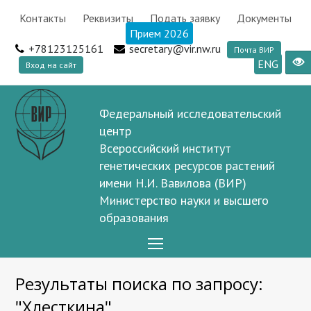
Контакты
Реквизиты
Подать заявку
Документы
Прием 2026
+78123125161
secretary@vir.nw.ru
Почта ВИР
ENG
Вход на сайт
Федеральный исследовательский
центр
Всероссийский институт
генетических ресурсов растений
имени Н.И. Вавилова (ВИР)
Министерство науки и высшего
образования
Open
Mobile
Результаты поиска по запросу:
Menu
"Хлесткина"