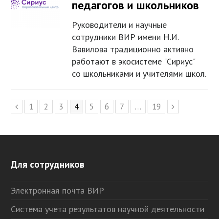
педагогов и школьников
Руководители и научные
сотрудники ВИР имени Н.И.
Вавилова традиционно активно
работают в экосистеме "Сириус"
со школьниками и учителями школ.
Page
1
Page
2
Page
3
Page
4
Page
5
Page
6
Page
7
…
Page
19
Предыдущий
Следующий
Для сотрудников
Электронная почта ВИР
Система учета результатов научной деятельности