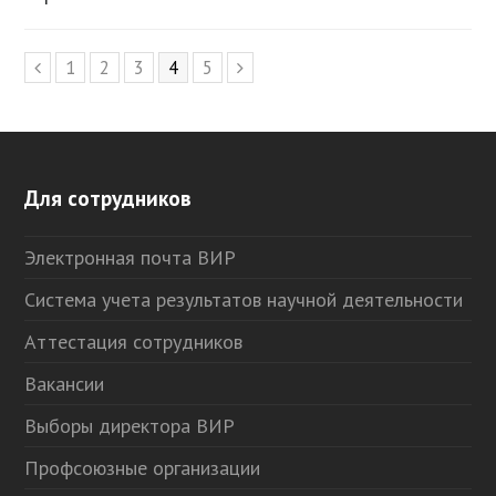
Page
1
Page
2
Page
3
Page
4
Page
5
Предыдущий
Следующий
Для сотрудников
Электронная почта ВИР
Система учета результатов научной деятельности
Аттестация сотрудников
Вакансии
Выборы директора ВИР
Профсоюзные организации