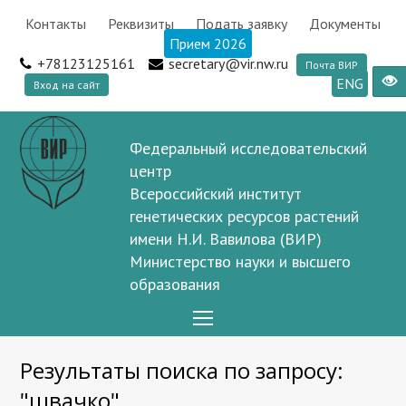
Контакты
Реквизиты
Подать заявку
Документы
Прием 2026
+78123125161
secretary@vir.nw.ru
Почта ВИР
ENG
Вход на сайт
Федеральный исследовательский
центр
Всероссийский институт
генетических ресурсов растений
имени Н.И. Вавилова (ВИР)
Министерство науки и высшего
образования
Open
Mobile
Результаты поиска по запросу:
Menu
"швачко"