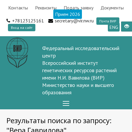
Контакты
Реквизиты
Подать заявку
Документы
Прием 2026
+78123125161
secretary@vir.nw.ru
Почта ВИР
ENG
Вход на сайт
Федеральный исследовательский
центр
Всероссийский институт
генетических ресурсов растений
имени Н.И. Вавилова (ВИР)
Министерство науки и высшего
образования
Open
Mobile
Результаты поиска по запросу:
Menu
"Вера Гаврилова"