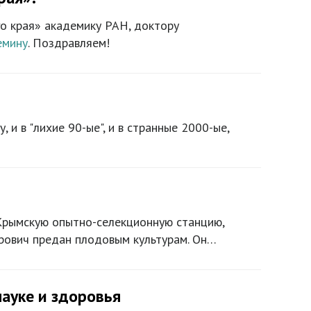
о края» академику РАН, доктору
емину
. Поздравляем!
 и в "лихие 90-ые", и в странные 2000-ые,
 Крымскую опытно-селекционную станцию,
орович предан плодовым культурам. Он…
науке и здоровья