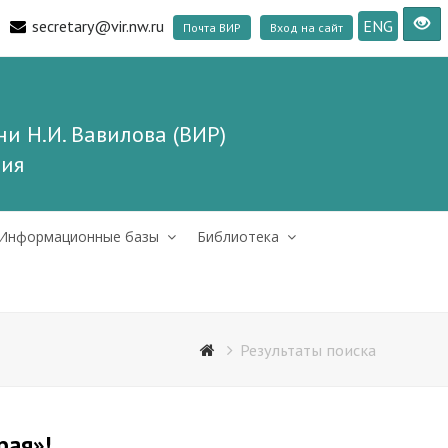
secretary@vir.nw.ru
ENG
Почта ВИР
Вход на сайт
и Н.И. Вавилова (ВИР)
ния
Информационные базы
Библиотека
Результаты поиска
рая»!