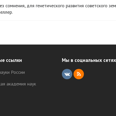
ез сомнения, для генетического развития советского зе
еллер.
ые ссылки
Мы в социальных сетях
ауки России
V
R
кая академия наук
K
S
S