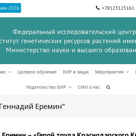
ием 2026
+78123125161
Федеральный исследовательский центр
ститут генетических ресурсов растений имен
Министерство науки и высшего образова
ние
Целевое обучение
ВИР в лицах
Мероприятия
Издательство ВИР
СМИ о нас
 "Геннадий Еремин"
 Еремин – «Герой труда Краснодарского К