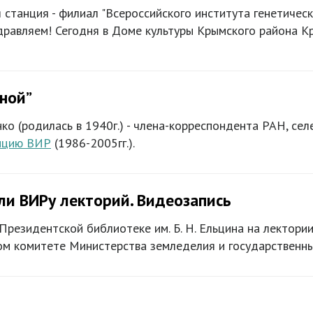
станция - филиал "Всероссийского института генетическ
дравляем! Сегодня в Доме культуры Крымского района К
ной”
о (родилась в 1940г.) - члена-корреспондента РАН, сел
нцию ВИР
(1986-2005гг.).
и ВИРу лекторий. Видеозапись
Президентской библиотеке им. Б. Н. Ельцина на лектор
ом комитете Министерства земледелия и государственны