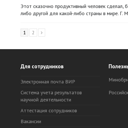
Этот сказочно продуктивный человек сделал, б
либо другой для какой-либо страны в мире. Г. М
Page
1
Page
2
Следующий
Для сотрудников
Полезн
Минобрн
Электронная почта ВИР
Система учета результатов
Российс
научной деятельности
Аттестация сотрудников
Вакансии