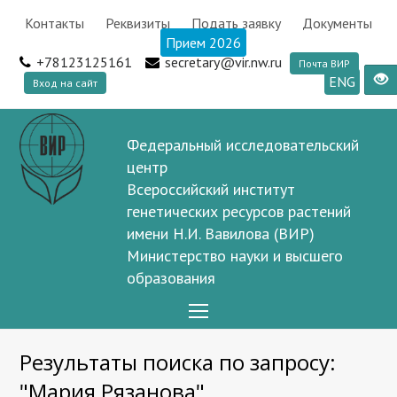
Контакты
Реквизиты
Подать заявку
Документы
Прием 2026
+78123125161
secretary@vir.nw.ru
Почта ВИР
ENG
Вход на сайт
Федеральный исследовательский
центр
Всероссийский институт
генетических ресурсов растений
имени Н.И. Вавилова (ВИР)
Министерство науки и высшего
образования
Open
Mobile
Результаты поиска по запросу:
Menu
"Мария Рязанова"