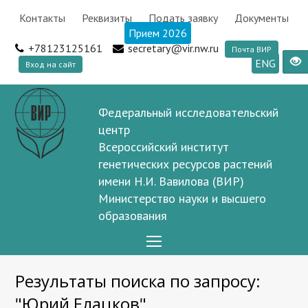
Контакты
Реквизиты
Подать заявку
Документы
Прием 2026
+78123125161
secretary@vir.nw.ru
Почта ВИР
ENG
Вход на сайт
Федеральный исследовательский
центр
Всероссийский институт
генетических ресурсов растений
имени Н.И. Вавилова (ВИР)
Министерство науки и высшего
образования
Open
Mobile
Результаты поиска по запросу:
Menu
"Юрий Елацков"