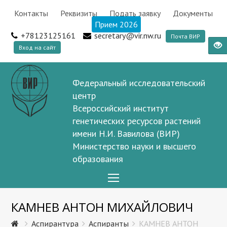
Контакты
Реквизиты
Подать заявку
Документы
Прием 2026
+78123125161
secretary@vir.nw.ru
Почта ВИР
Вход на сайт
Федеральный исследовательский
центр
Всероссийский институт
генетических ресурсов растений
имени Н.И. Вавилова (ВИР)
Министерство науки и высшего
образования
Open
Mobile
КАМНЕВ АНТОН МИХАЙЛОВИЧ
Menu
Аспирантура
Аспиранты
КАМНЕВ АНТОН