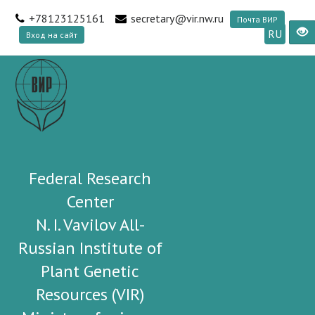
+78123125161
secretary@vir.nw.ru
Почта ВИР
RU
Вход на сайт
Federal Research
Center
N. I. Vavilov All-
Russian Institute of
Plant Genetic
Resources (VIR)