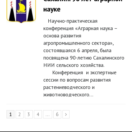
науке
Научно-практическая
конференция «Аграрная наука –
основа развития
агропромышленного сектора»,
состоявшаяся 6 апреля, была
посвящена 90-летию Сахалинского
НИИ сельского хозяйства.
Конференция и экспертные
сессии по вопросам развития
растениеводческого и
животноводческого…
Page
1
Page
2
Page
3
Page
4
…
Page
6
Next