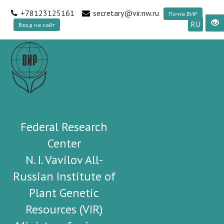
+78123125161
secretary@vir.nw.ru
Почта ВИР
RU
Вход на сайт
Federal Research
Center
N. I. Vavilov All-
Russian Institute of
Plant Genetic
Resources (VIR)