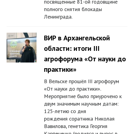
посвященные 81-ой годовщине
полного снятия блокады
Ленинграда.
ВИР в Архангельской
области: итоги III
агрофорума «От науки до
практики»
В Вельске прошёл III агрофорум
«От науки до практики».
Мероприятие было приурочено к
двум значимым научным датам:
125-летию со дня
рождения соратника Николая
Вавилова, генетика Георгия
Карпеченко (родился и вырос в…