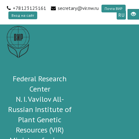
+78123125161
secretary@vir.nw.ru
Почта ВИР
RU
Вход на сайт
Federal Research
Center
N. I. Vavilov All-
Russian Institute of
Plant Genetic
Resources (VIR)