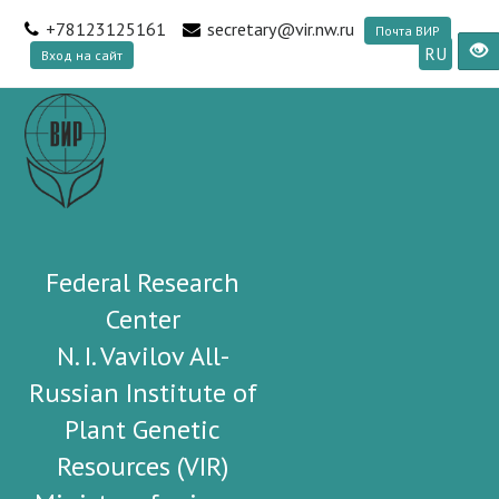
+78123125161
secretary@vir.nw.ru
Почта ВИР
RU
Вход на сайт
Federal Research
Center
N. I. Vavilov All-
Russian Institute of
Plant Genetic
Resources (VIR)