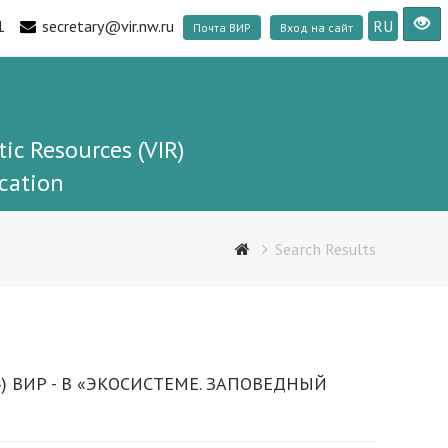
1
secretary@vir.nw.ru
RU
Почта ВИР
Вход на сайт
tic Resources (VIR)
cation
Search Results
9.24) ВИР - В «ЭКОСИСТЕМЕ. ЗАПОВЕДНЫЙ