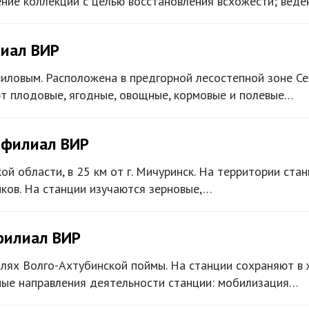
ение коллекции с целью восстановления всхожести; веде
лиал ВИР
виловым. Расположена в предгорной лесостепной зоне Се
ют плодовые, ягодные, овощные, кормовые и полевые…
 филиал ВИР
ой области, в 25 км от г. Мичуринск. На территории ста
ков. На станции изучаются зерновые,…
филиал ВИР
млях Волго-Ахтубинской поймы. На станции сохраняют в
вные направления деятельности станции: мобилизация…