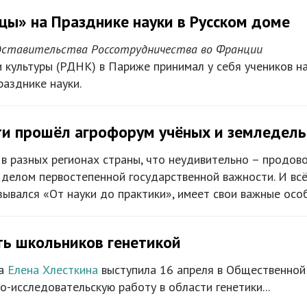
ы» на Празднике науки в Русском доме
едставительства Россотрудничества во Франции
и культуры (РДНК) в Париже принимал у себя учеников 
азднике науки.
ти прошёл агрофорум учёных и земледель
в разных регионах страны, что неудивительно – продов
 делом первостепенной государственной важности. И всё
зывался «От науки до практики», имеет свои важные осо
ть школьников генетикой
ва
Елена Хлесткина
выступила 16 апреля в Общественной
о-исследовательскую работу в области генетики...