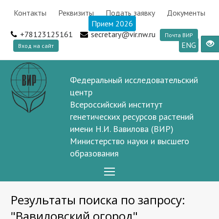
Контакты
Реквизиты
Подать заявку
Документы
Прием 2026
+78123125161
secretary@vir.nw.ru
Почта ВИР
ENG
Вход на сайт
Федеральный исследовательский
центр
Всероссийский институт
генетических ресурсов растений
имени Н.И. Вавилова (ВИР)
Министерство науки и высшего
образования
Open
Mobile
Результаты поиска по запросу:
Menu
"Вавиловский огород"