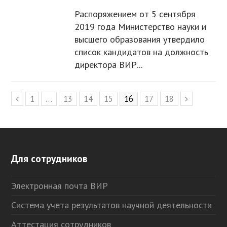
Распоряжением от 5 сентября
2019 года Министерство науки и
высшего образования утвердило
список кандидатов на должность
директора ВИР...
Page
1
…
Page
13
Page
14
Page
15
Page
16
Page
17
Page
18
Предыдущий
Следующ
Для сотрудников
Электронная почта ВИР
Система учета результатов научной деятельности
Аттестация сотрудников