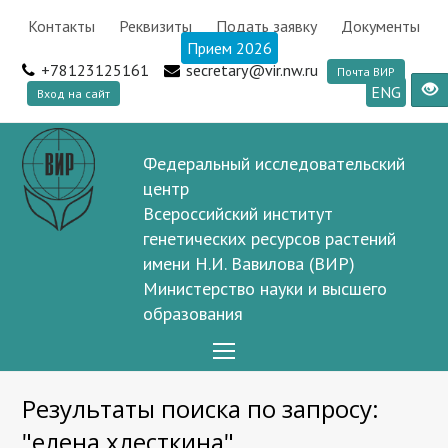
Контакты
Реквизиты
Подать заявку
Документы
Прием 2026
+78123125161
secretary@vir.nw.ru
Почта ВИР
ENG
Вход на сайт
Федеральный исследовательский
центр
Всероссийский институт
генетических ресурсов растений
имени Н.И. Вавилова (ВИР)
Министерство науки и высшего
образования
Open
Mobile
Результаты поиска по запросу:
Menu
"елена хлесткина"