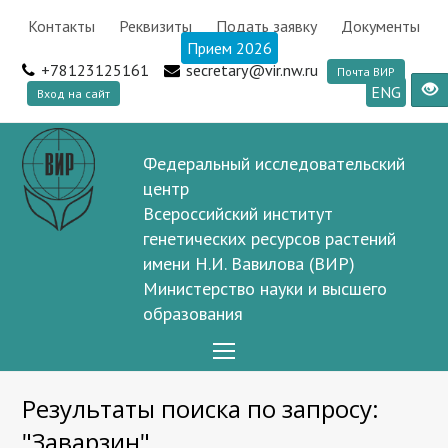
Контакты
Реквизиты
Подать заявку
Документы
Прием 2026
+78123125161
secretary@vir.nw.ru
Почта ВИР
ENG
Вход на сайт
Федеральный исследовательский
центр
Всероссийский институт
генетических ресурсов растений
имени Н.И. Вавилова (ВИР)
Министерство науки и высшего
образования
Open
Mobile
Результаты поиска по запросу:
Menu
"Заварзин"