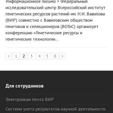
Информационное письмо × Федеральный
исследовательский центр Всероссийский институт
генетических ресурсов растений им. Н.И. Вавилова
(ВИР) совместно c Вавиловским обществом
генетиков и селекционеров (ВОГиС) организует
конференцию «Генетические ресурсы и
генетические технологии…
Page
1
Page
2
Page
3
Page
4
Page
5
Page
6
Предыдущий
Следующий
Для сотрудников
Электронная почта ВИР
Система учета результатов научной деятельности