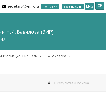
secretary@vir.nw.ru
ENG
Почта ВИР
Вход на сайт
и Н.И. Вавилова (ВИР)
ния
Информационные базы
Библиотека
Результаты поиска