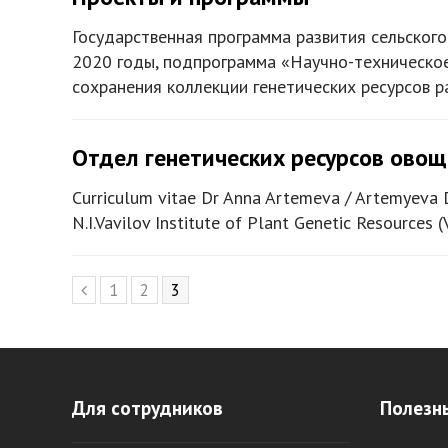
Государственная программа развития сельского
2020 годы, подпрограмма «Научно-техническо
сохранения коллекции генетических ресурсов 
Отдел генетических ресурсов овощ
Curriculum vitae Dr Anna Artemeva / Artemyeva D
N.I.Vavilov Institute of Plant Genetic Resources (
Page
1
Page
2
Page
3
Предыдущий
Для сотрудников
Полезн