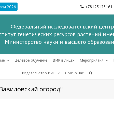
ием 2026
+78123125161
Федеральный исследовательский центр
ститут генетических ресурсов растений имен
Министерство науки и высшего образова
ние
Целевое обучение
ВИР в лицах
Мероприятия
Издательство ВИР
СМИ о нас
"Вавиловский огород"