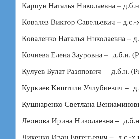
Карпун Наталья Николаевна – д.б.н
Ковалев Виктор Савельевич – д.с.-х
Коваленко Наталья Николаевна – д.
Кочиева Елена Зауровна – д.б.н. (
Кулуев Булат Разяпович – д.б.н. (Р
Куркиев Киштили Уллубиевич – д.
Кушнаренко Светлана Вениаминовна
Леонова Ирина Николаевна – д.б.н.
Лихенко Иван Евгеньевич – д.с.-х.н