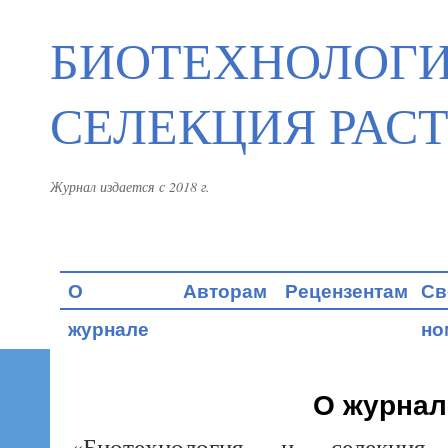
БИОТЕХНОЛОГИ
СЕЛЕКЦИЯ РАС
Журнал издается с 2018 г.
Skip
О
Авторам
Рецензентам
Св
to
журнале
но
content
О журнал
«Биотехнология и селекци