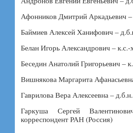
Андронов Евгений Евгеньевич – д.б
Афонников Дмитрий Аркадьевич – д
Баймиев Алексей Ханифович – д.б.н
Белан Игорь Александрович – к.с.-х
Беседин Анатолий Григорьевич – к.с
Вишнякова Маргарита Афанасьевна 
Гаврилова Вера Алексеевна – д.б.н.
Гаркуша Сергей Валентинович
корреспондент РАН (Россия)