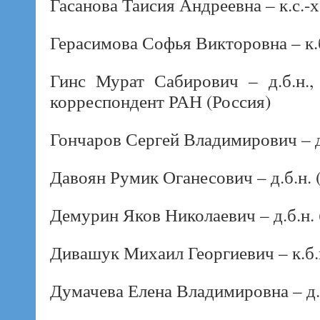
Гасанова Таисия Андреевна – к.с.-х
Герасимова Софья Викторовна – к.б
Гинс Мурат Сабирович – д.б.н.,
корреспондент РАН (Россия)
Гончаров Сергей Владимирович – д.
Давоян Румик Оганесович – д.б.н. 
Демурин Яков Николаевич – д.б.н. 
Дивашук Михаил Георгиевич – к.б.н
Думачева Елена Владимировна – д.б