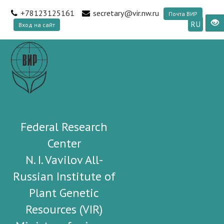
+78123125161
secretary@vir.nw.ru
Почта ВИР
RU
Вход на сайт
Federal Research
Center
N. I. Vavilov All-
Russian Institute of
Plant Genetic
Resources (VIR)