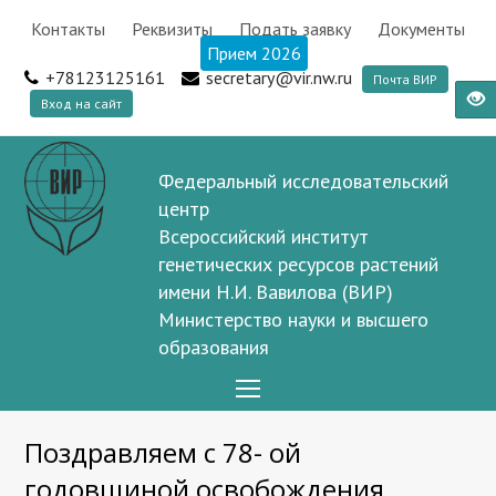
Контакты
Реквизиты
Подать заявку
Документы
Прием 2026
+78123125161
secretary@vir.nw.ru
Почта ВИР
Вход на сайт
Федеральный исследовательский
центр
Всероссийский институт
генетических ресурсов растений
имени Н.И. Вавилова (ВИР)
Министерство науки и высшего
образования
Open
Mobile
Поздравляем с 78- ой
Menu
годовщиной освобождения