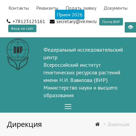
Контакты
Реквизиты
Подать заявку
Документы
Прием 2026
+78123125161
secretary@vir.nw.ru
Почта ВИР
Вход на сайт
Федеральный исследовательский
центр
Всероссийский институт
генетических ресурсов растений
имени Н.И. Вавилова (ВИР)
Министерство науки и высшего
образования
Open
Mobile
Дирекция
Menu
Дирекция