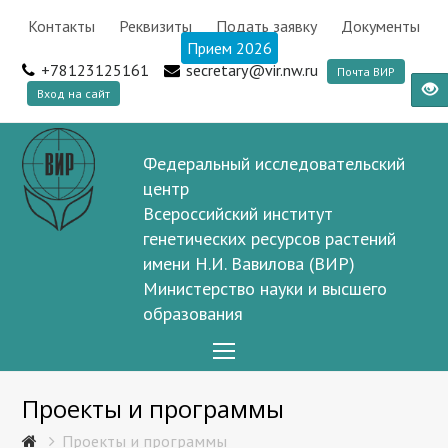
Контакты
Реквизиты
Подать заявку
Документы
Прием 2026
+78123125161
secretary@vir.nw.ru
Почта ВИР
Вход на сайт
Федеральный исследовательский
центр
Всероссийский институт
генетических ресурсов растений
имени Н.И. Вавилова (ВИР)
Министерство науки и высшего
образования
Open
Mobile
Проекты и программы
Menu
Проекты и программы