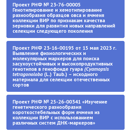
Проект РНФ № 23-76-00005
Генотипирование и хемотипирование
разнообразия образцов овса и ячменя
коллекции ВИР по признакам качества
зерновки для развития новых направлений
селекции следующего поколения
Проект РНФ 23-16-00195 от 15 мая 2023 г.
Выявление физиологических и
молекулярных маркеров для поиска
засухоустойчивых и высокопродуктивных
генотипов в генофонде гуара
(Cyamopsis
tetragonolоba
(L.) Taub.) – исходного
материала для селекции отечественных
сортов
Проект РНФ № 25-26-00341 «Изучение
генетического разнообразия
короткостебельных форм ячменя из
коллекции ВИР с использованием
различных систем ДНК-маркеров»