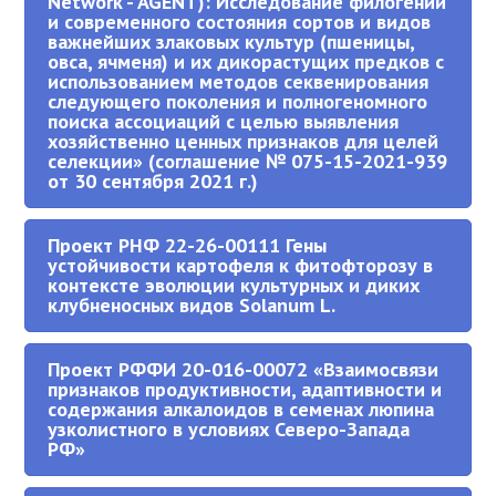
Network - AGENT): Исследование филогении
и современного состояния сортов и видов
важнейших злаковых культур (пшеницы,
овса, ячменя) и их дикорастущих предков с
использованием методов секвенирования
следующего поколения и полногеномного
поиска ассоциаций с целью выявления
хозяйственно ценных признаков для целей
селекции» (соглашение № 075-15-2021-939
от 30 сентября 2021 г.)
Проект РНФ 22-26-00111 Гены
устойчивости картофеля к фитофторозу в
контексте эволюции культурных и диких
клубненосных видов Solanum L.
Проект РФФИ 20-016-00072 «Взаимосвязи
признаков продуктивности, адаптивности и
содержания алкалоидов в семенах люпина
узколистного в условиях Северо-Запада
РФ»