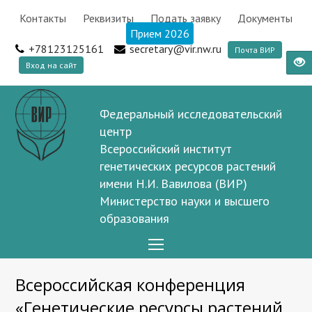
Контакты
Реквизиты
Подать заявку
Документы
Прием 2026
+78123125161
secretary@vir.nw.ru
Почта ВИР
Вход на сайт
Федеральный исследовательский
центр
Всероссийский институт
генетических ресурсов растений
имени Н.И. Вавилова (ВИР)
Министерство науки и высшего
образования
Open
Mobile
Всероссийская конференция
Menu
«Генетические ресурсы растений