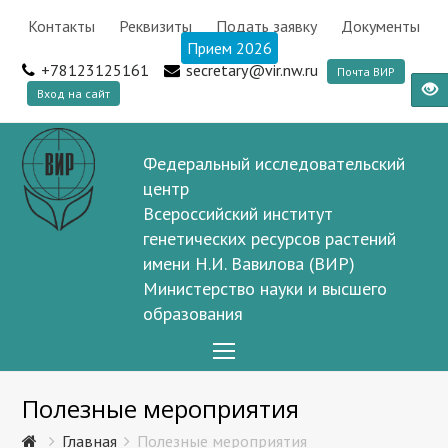
Контакты
Реквизиты
Подать заявку
Документы
Прием 2026
+78123125161
secretary@vir.nw.ru
Почта ВИР
Вход на сайт
Федеральный исследовательский
центр
Всероссийский институт
генетических ресурсов растений
имени Н.И. Вавилова (ВИР)
Министерство науки и высшего
образования
Open
Mobile
Полезные мероприятия
Menu
Главная
Полезные мероприятия