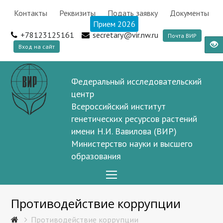
Контакты
Реквизиты
Подать заявку
Документы
Прием 2026
+78123125161
secretary@vir.nw.ru
Почта ВИР
Вход на сайт
Федеральный исследовательский
центр
Всероссийский институт
генетических ресурсов растений
имени Н.И. Вавилова (ВИР)
Министерство науки и высшего
образования
Open
Mobile
Противодействие коррупции
Menu
Противодействие коррупции