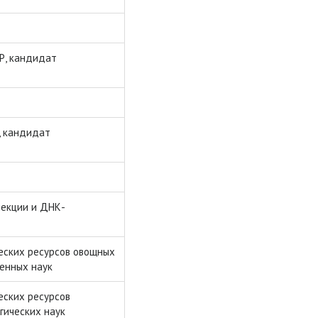
Р, кандидат
, кандидат
лекции и ДНК-
еских ресурсов овощных
венных наук
еских ресурсов
гических наук