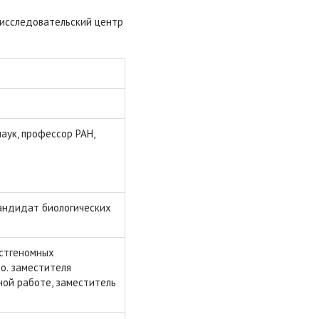
исследовательский центр
аук, профессор РАН,
кандидат биологических
остгеномных
.о. заместителя
ной работе, заместитель