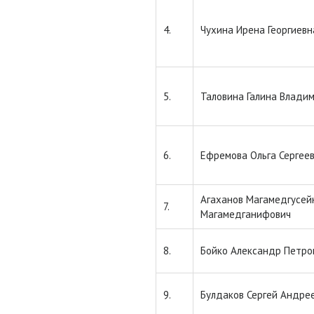
4.
Чухина Ирена Георгиевн
5.
Таловина Галина Влади
6.
Ефремова Ольга Сергее
Агаханов Магамедгусей
7.
Магамедганифович
8.
Бойко Александр Петро
9.
Булдаков Сергей Андре