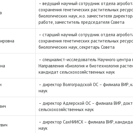
– ведущий научный сотрудник отдела агробот
сохранения генетических растительных ресур
а
биологических наук, и.о. заместителя директо
работе, заместитель председателя Совета
– старший научный сотрудник отдела агробот
мировна
сохранения генетических растительных ресур
биологических наук, секретарь Совета
– специалист-исследователь Научного центра г
вна
Направления «Биология и биотехнология расте
кандидат сельскохозяйственных наук
н
– директор Волгоградской ОС – филиала ВИР, 
наук
– директор Адлерской ОС – филиала ВИР, док
вич
сельскохозяйственных наук
– директор СахНИИСХ – филиала ВИР, кандида
евич
наук