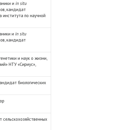
аники и
in
situ
сов, кандидат
ра института по научной
аники и
in
situ
сов, кандидат
енетики и наук о жизни,
ний» НТУ «Сириус»,
кандидат биологических
тор
т сельскохозяйственных