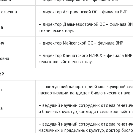
тольевна
– директор Астраханской ОС – филиала ВИР
– директор Дальневосточной ОС – филиала ВИ
на
технических наук
ич
– директор Майкопской ОС – филиала ВИР
– директор Камчатского НИИСХ – филиала ВИР
новна
сельскохозяйственных наук
ИР
– заведующий лабораторией молекулярной се
а
паспортизации, кандидат биологических наук
– ведущий научный сотрудник отдела генетич
на
и бахчевых культур, кандидат сельскохозяйст
– ведущий научный сотрудник отдела генетич
масличных и прядильных культур, доктор биоло