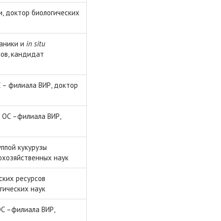
, доктор биологических
аники и
in
situ
сов, кандидат
 – филиала ВИР, доктор
 ОС –филиала ВИР,
ппой кукурузы
охозяйственных наук
ских ресурсов
гических наук
ОС –филиала ВИР,