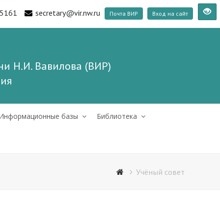
5161
secretary@vir.nw.ru
Почта ВИР
Вход на сайт
и Н.И. Вавилова (ВИР)
ния
Информационные базы
Библиотека
Учёный совет