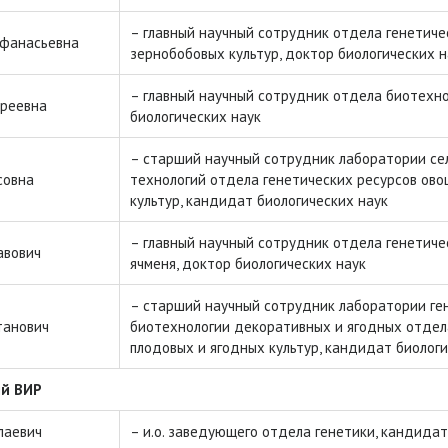
– главный научный сотрудник отдела генетиче
Афанасьевна
зернобобовых культур, доктор биологических н
– главный научный сотрудник отдела биотехно
дреевна
биологических наук
– старший научный сотрудник лаборатории се
совна
технологий отдела генетических ресурсов ов
культур, кандидат биологических наук
– главный научный сотрудник отдела генетичес
авович
ячменя, доктор биологических наук
– старший научный сотрудник лаборатории ген
танович
биотехнологии декоративных и ягодных отдел
плодовых и ягодных культур, кандидат биологи
ий ВИР
лаевич
– и.о. заведующего отдела генетики, кандидат