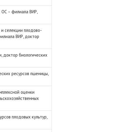
 ОС – филиала ВИР,
 и селекции плодово-
филиала ВИР, доктор
, доктор биологических
еских ресурсов пшеницы,
мплексной оценки
льскохозяйственных
урсов плодовых культур,