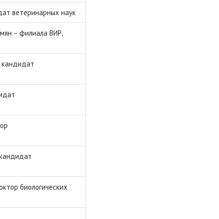
дат ветеринарных наук
мян – филиала ВИР,
, кандидат
дидат
тор
 кандидат
октор биологических