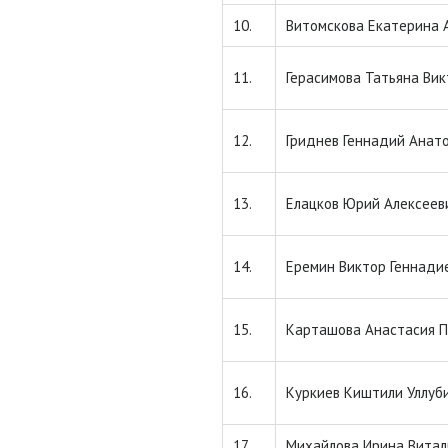
10.
Витомскова Екатерина 
11.
Герасимова Татьяна Ви
12.
Гриднев Геннадий Анат
13.
Елацков Юрий Алексеев
14.
Еремин Виктор Геннади
15.
Карташова Анастасия 
16.
Куркиев Киштили Уллуб
17.
Михайлова Ирина Витал