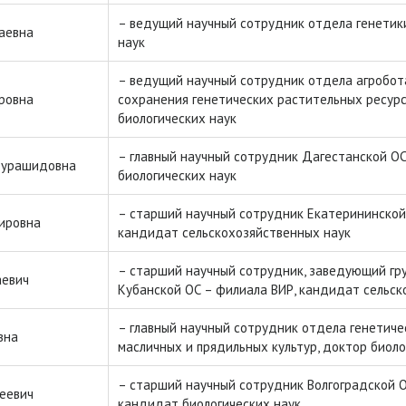
– ведущий научный сотрудник отдела генетики
аевна
наук
– ведущий научный сотрудник отдела агробот
ровна
сохранения генетических растительных ресур
биологических наук
– главный научный сотрудник Дагестанской ОС
дурашидовна
биологических наук
– старший научный сотрудник Екатерининской
мировна
кандидат сельскохозяйственных наук
– старший научный сотрудник, заведующий гру
аевич
Кубанской ОС – филиала ВИР, кандидат сельск
– главный научный сотрудник отдела генетиче
вна
масличных и прядильных культур, доктор биоло
– старший научный сотрудник Волгоградской 
еевич
кандидат биологических наук