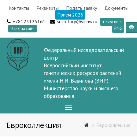
Контакты
Реквизиты
Подать заявку
Документы
Прием 2026
+78123125161
secretary@vir.nw.ru
Почта ВИР
ENG
Вход на сайт
Федеральный исследовательский
центр
Всероссийский институт
генетических ресурсов растений
имени Н.И. Вавилова (ВИР)
Министерство науки и высшего
образования
Open
Mobile
Евроколлекция
Menu
Евроколлекция