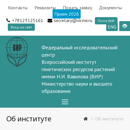
Контакты
Реквизиты
Подать заявку
Документы
Прием 2026
+78123125161
secretary@vir.nw.ru
Почта ВИР
ENG
Вход на сайт
Федеральный исследовательский
центр
Всероссийский институт
генетических ресурсов растений
имени Н.И. Вавилова (ВИР)
Министерство науки и высшего
образования
Open
Mobile
Об институте
Menu
Об институте