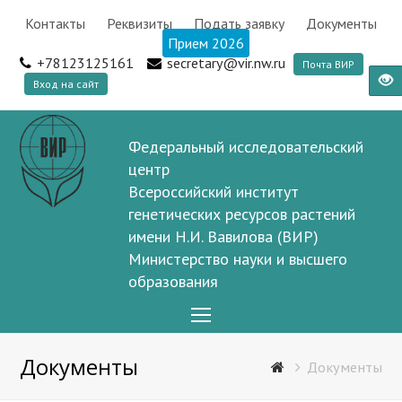
Контакты
Реквизиты
Подать заявку
Документы
Прием 2026
+78123125161
secretary@vir.nw.ru
Почта ВИР
Вход на сайт
Федеральный исследовательский
центр
Всероссийский институт
генетических ресурсов растений
имени Н.И. Вавилова (ВИР)
Министерство науки и высшего
образования
Open
Mobile
Документы
Menu
Документы