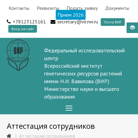
Контакты
Реквизиты
Подать заявку
Документы
Прием 2026
+78123125161
secretary@vir.nw.ru
Почта ВИР
Вход на сайт
Федеральный исследовательский
центр
Всероссийский институт
генетических ресурсов растений
имени Н.И. Вавилова (ВИР)
Министерство науки и высшего
образования
Open
Mobile
Аттестация сотрудников
Menu
Аттестация сотрудников