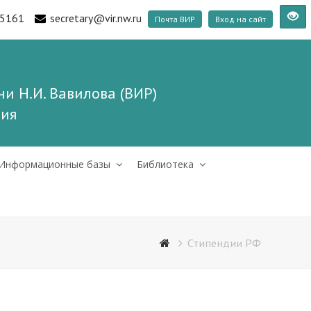
5161
secretary@vir.nw.ru
Почта ВИР
Вход на сайт
и Н.И. Вавилова (ВИР)
ния
Информационные базы
Библиотека
Стипендии РФ