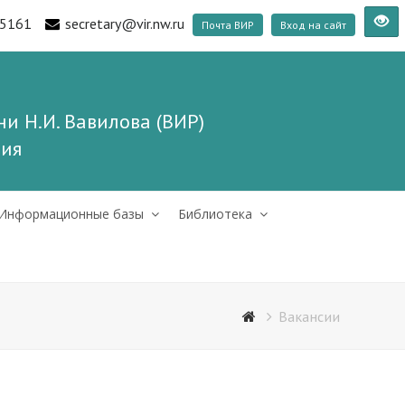
5161
secretary@vir.nw.ru
Почта ВИР
Вход на сайт
и Н.И. Вавилова (ВИР)
ния
Информационные базы
Библиотека
Вакансии