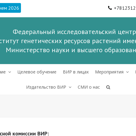
ием 2026
+7812312
Федеральный исследовательский центр
ститут генетических ресурсов растений имен
Министерство науки и высшего образова
ние
Целевое обучение
ВИР в лицах
Мероприятия
Издательство ВИР
СМИ о нас
сной комиссии ВИР: