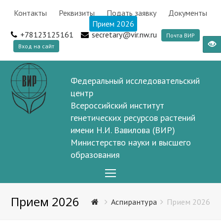
Контакты
Реквизиты
Подать заявку
Документы
Прием 2026
+78123125161
secretary@vir.nw.ru
Почта ВИР
Вход на сайт
Федеральный исследовательский
центр
Всероссийский институт
генетических ресурсов растений
имени Н.И. Вавилова (ВИР)
Министерство науки и высшего
образования
Open
Mobile
Прием 2026
Menu
Аспирантура
Прием 2026