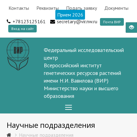
Контакты
Реквизиты
Подать заявку
Документы
Прием 2026
+78123125161
secretary@vir.nw.ru
Почта ВИР
Вход на сайт
Федеральный исследовательский
центр
Всероссийский институт
генетических ресурсов растений
имени Н.И. Вавилова (ВИР)
Министерство науки и высшего
образования
Open
Mobile
Научные подразделения
Menu
Научные подразделения