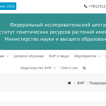
ием 2026
+7812312
Федеральный исследовательский центр
ститут генетических ресурсов растений имен
Министерство науки и высшего образова
ние
Целевое обучение
ВИР в лицах
Мероприятия
Издательство ВИР
СМИ о нас
ВИР
Подразде