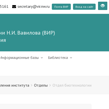
5161
secretary@vir.nw.ru
Почта ВИР
Вход на сайт
и Н.И. Вавилова (ВИР)
ния
Информационные базы
Библиотека
ления института
Отделы
Отдел биотехнологии