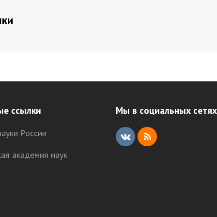
ики
ые ссылки
Мы в социальных сетях
ауки России
V
R
кая академия наук
K
S
S