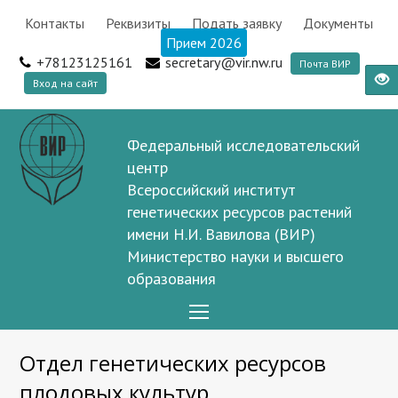
Контакты
Реквизиты
Подать заявку
Документы
Прием 2026
+78123125161
secretary@vir.nw.ru
Почта ВИР
Вход на сайт
Федеральный исследовательский
центр
Всероссийский институт
генетических ресурсов растений
имени Н.И. Вавилова (ВИР)
Министерство науки и высшего
образования
Open
Mobile
Отдел генетических ресурсов
Menu
плодовых культур