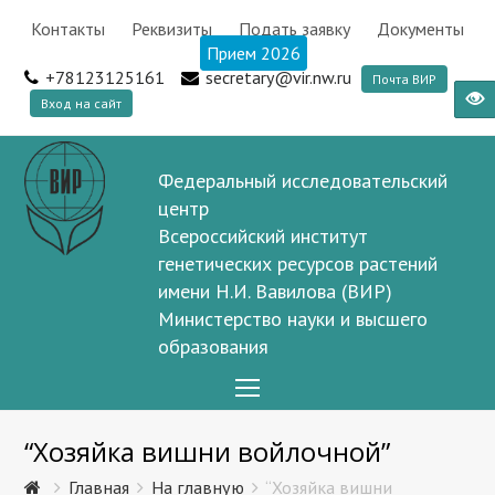
Контакты
Реквизиты
Подать заявку
Документы
Прием 2026
+78123125161
secretary@vir.nw.ru
Почта ВИР
Вход на сайт
Федеральный исследовательский
центр
Всероссийский институт
генетических ресурсов растений
имени Н.И. Вавилова (ВИР)
Министерство науки и высшего
образования
Open
Mobile
“Хозяйка вишни войлочной”
Menu
Главная
На главную
“Хозяйка вишни