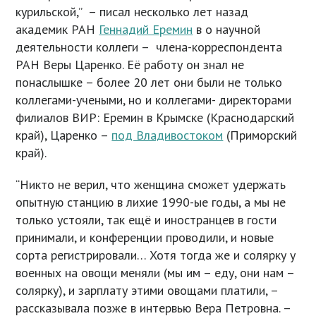
курильской,” – писал несколько лет назад
академик РАН
Геннадий Еремин
в о научной
деятельности коллеги – члена-корреспондента
РАН Веры Царенко. Её работу он знал не
понаслышке – более 20 лет они были не только
коллегами-учеными, но и коллегами- директорами
филиалов ВИР: Еремин в Крымске (Краснодарский
край), Царенко –
под Владивостоком
(Приморский
край).
“Никто не верил, что женщина сможет удержать
опытную станцию в лихие 1990-ые годы, а мы не
только устояли, так ещё и иностранцев в гости
принимали, и конференции проводили, и новые
сорта регистрировали… Хотя тогда же и солярку у
военных на овощи меняли (мы им – еду, они нам –
солярку), и зарплату этими овощами платили, –
рассказывала позже в интервью Вера Петровна. –