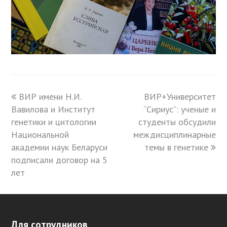
previous
ВИР имени Н.И.
ВИР+Университет
next
Вавилова и Институт
post:
“Сириус”: ученые и
post:
генетики и цитологии
студенты обсудили
Национальной
междисциплинарные
академии наук Беларуси
темы в генетике
подписали договор на 5
лет
Для сотрудников