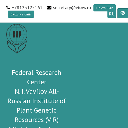
+78123125161
secretary@vir.nw.ru
Почта ВИР
RU
Вход на сайт
Federal Research
Center
N. I. Vavilov All-
Russian Institute of
Plant Genetic
Resources (VIR)