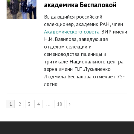
академика Беспаловой
Выдающийся российский
селекционер, академик РАН, член
Академического совета
ВИР имени
Н.И. Вавилова, заведующая
отделом селекции и
семеноводства пшеницы и
тритикале Национального центра
зерна имени П.П.Лукьяненко
Людмила Беспалова отмечает 75-
летие.
Page
1
Page
2
Page
3
Page
4
…
Page
18
Next