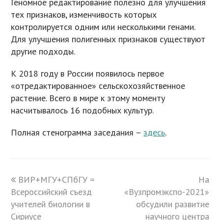
Геномное редактирование полезно для улучшения
тех признаков, изменчивость которых
контролируется одним или несколькими генами.
Для улучшения полигенных признаков существуют
другие подходы.
К 2018 году в России появилось первое
«отредактированное» сельскохозяйственное
растение. Всего в мире к этому моменту
насчитывалось 16 подобных культур.
Полная стенограмма заседания –
здесь
.
previous
ВИР+МГУ+СПбГУ =
На
next
Всероссийский съезд
post:
«Вузпромэкспо-2021»
post:
учителей биологии в
обсудили развитие
Сириусе
научного центра