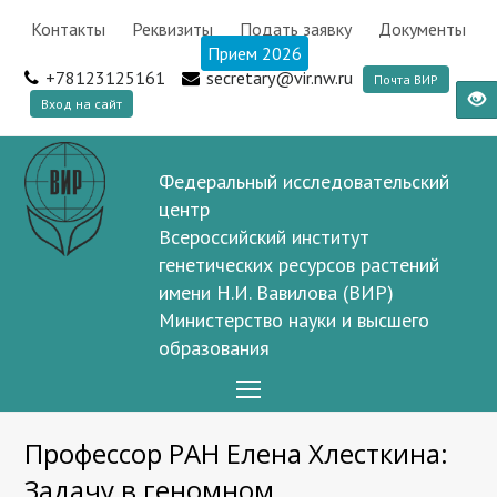
Контакты
Реквизиты
Подать заявку
Документы
Прием 2026
+78123125161
secretary@vir.nw.ru
Почта ВИР
Вход на сайт
Федеральный исследовательский
центр
Всероссийский институт
генетических ресурсов растений
имени Н.И. Вавилова (ВИР)
Министерство науки и высшего
образования
Open
Mobile
Профессор РАН Елена Хлесткина:
Menu
Задачу в геномном