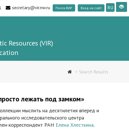
1
secretary@vir.nw.ru
RU
Почта ВИР
Вход на сайт
tic Resources (VIR)
cation
Search Results
 просто лежать под замком»
коллекции мыслить на десятилетия вперед и
ерального исследовательского центра
 член-корреспондент РАН
Елена Хлесткина
.