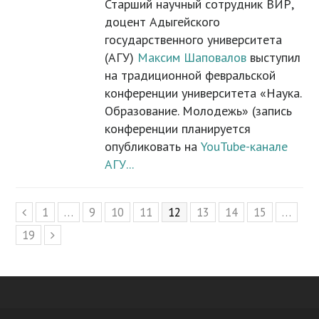
Старший научный сотрудник ВИР,
доцент Адыгейского
государственного университета
(АГУ)
Максим Шаповалов
выступил
на традиционной февральской
конференции университета «Наука.
Образование. Молодежь» (запись
конференции планируется
опубликовать на
YouTube-канале
АГУ...
Page
1
…
Page
9
Page
10
Page
11
Page
12
Page
13
Page
14
Page
15
…
Previous
Page
19
Next