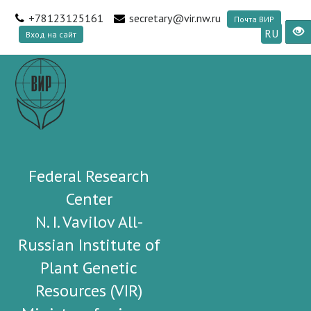
+78123125161
secretary@vir.nw.ru
Почта ВИР
RU
Вход на сайт
Federal Research
Center
N. I. Vavilov All-
Russian Institute of
Plant Genetic
Resources (VIR)