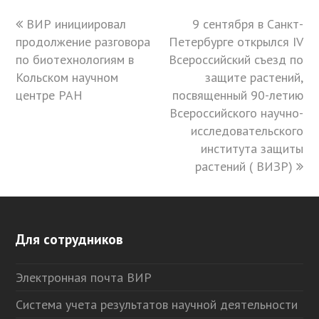
previous
ВИР инициировал
9 сентября в Санкт-
next
продолжение разговора
post:
Петербурге открылся IV
post:
по биотехнологиям в
Всероссийский съезд по
Кольском научном
защите растений,
центре РАН
посвященный 90-летию
Всероссийского научно-
исследовательского
института защиты
растений ( ВИЗР)
Для сотрудников
Электронная почта ВИР
Система учета результатов научной деятельности