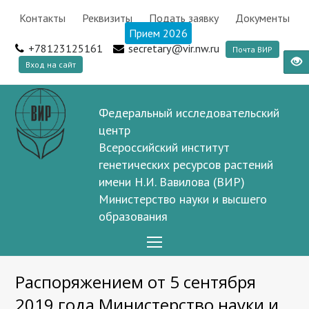
Контакты
Реквизиты
Подать заявку
Документы
Прием 2026
+78123125161
secretary@vir.nw.ru
Почта ВИР
Вход на сайт
Федеральный исследовательский
центр
Всероссийский институт
генетических ресурсов растений
имени Н.И. Вавилова (ВИР)
Министерство науки и высшего
образования
Open
Mobile
Распоряжением от 5 сентября
Menu
2019 года Министерство науки и