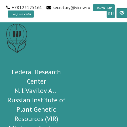
+78123125161
secretary@vir.nw.ru
Почта ВИР
RU
Вход на сайт
Federal Research
Center
N. I. Vavilov All-
Russian Institute of
Plant Genetic
Resources (VIR)