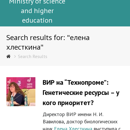
Ministry of science
and higher
education
Search results for: "елена
хлесткина"
Search Results
ВИР на “Технопроме”:
Генетические ресурсы – у
кого приоритет?
Директор ВИР имени Н. И.
Вавилова, доктор биологических
наук
Елена Хлесткина
выступила с