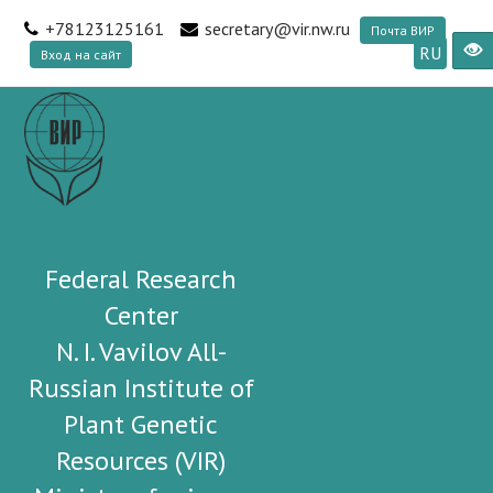
+78123125161
secretary@vir.nw.ru
Почта ВИР
RU
Вход на сайт
Federal Research
Center
N. I. Vavilov All-
Russian Institute of
Plant Genetic
Resources (VIR)