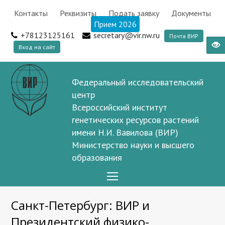
Контакты
Реквизиты
Подать заявку
Документы
Прием 2026
+78123125161
secretary@vir.nw.ru
Почта ВИР
Вход на сайт
Федеральный исследовательский
центр
Всероссийский институт
генетических ресурсов растений
имени Н.И. Вавилова (ВИР)
Министерство науки и высшего
образования
Open
Mobile
Санкт-Петербург: ВИР и
Menu
Президентский физико-